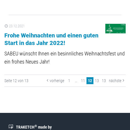
23.12.2021
Frohe Weihnachten und einen guten
Start in das Jahr 2022!
SABEU wünscht Ihnen ein besinnliches Weihnachtsfest und
ein frohes Neues Jahr!
Seite 12 von 13
vorherige
1
…
11
12
13
13
nächste
®
TRAKETCH
made by