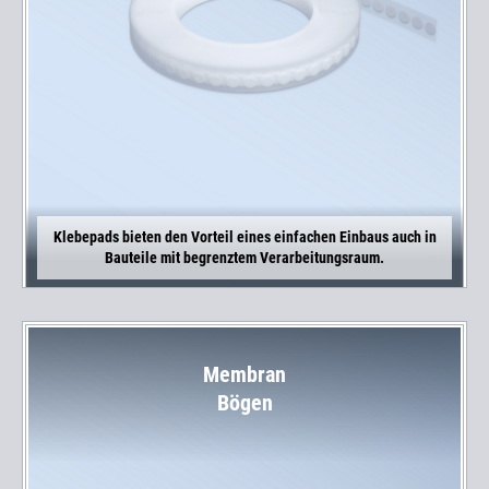
Klebepads bieten den Vorteil eines einfachen Einbaus auch in
Bauteile mit begrenztem Verarbeitungsraum.
Membran
Bögen